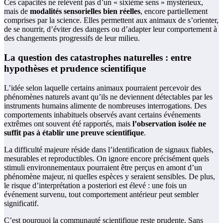
Ces capacités ne relèvent pas d’un « sixième sens » mystérieux,
mais de
modalités sensorielles bien réelles
, encore partiellement
comprises par la science. Elles permettent aux animaux de s’orienter,
de se nourrir, d’éviter des dangers ou d’adapter leur comportement à
des changements progressifs de leur milieu.
La question des catastrophes naturelles : entre
hypothèses et prudence scientifique
L’idée selon laquelle certains animaux pourraient percevoir des
phénomènes naturels avant qu’ils ne deviennent détectables par les
instruments humains alimente de nombreuses interrogations. Des
comportements inhabituels observés avant certains événements
extrêmes ont souvent été rapportés, mais
l’observation isolée ne
suffit pas à établir une preuve scientifique
.
La difficulté majeure réside dans l’identification de signaux fiables,
mesurables et reproductibles. On ignore encore précisément quels
stimuli environnementaux pourraient être perçus en amont d’un
phénomène majeur, ni quelles espèces y seraient sensibles. De plus,
le risque d’interprétation a posteriori est élevé : une fois un
événement survenu, tout comportement antérieur peut sembler
significatif.
C’est pourquoi la communauté scientifique reste prudente. Sans