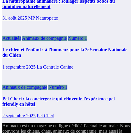
La naturopathie animalière : soulager lespetits bobos du
quotidien naturellement
31 août 2025
MP Naturopatte
Actualités
Animaux de compagnie
Numéro 1
Le chien et l’enfant : à l’honneur pour la 3ᵉ Semaine Nationale
du Chien
1 septembre 2025
La Centrale Canine
Animaux de compagnie
Numéro 1
Pet Cheri : la conciergerie qui réinvente l’expérience pet
friendly en hôtel
2 septembre 2025
Pet Cheri
Animactu est un magazine en ligne dédié à l’actualité animale. Nous
couvrons les chiens, chats, animaux de compagnie, mais aussi la